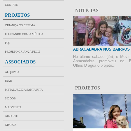
CONTATO
NOTÍCIAS
PROJETOS
CRIANÇA NO CINEMA
EDUCANDO COM A MÚSICA
PQF
ABRACADABRA NOS BAIRROS
PROJETO CRIANÇA FELIZ
No último sábado (25), o Movi
Abracadabra promoveu no Ba
ASSOCIADOS
Olhos D´água o projeto...
ALQUIMIA
IBAR
PROJETOS
METALÚRGICA SANTA RITA
SICOOB
MAGNESITA
XILOLITE
CIMPOR