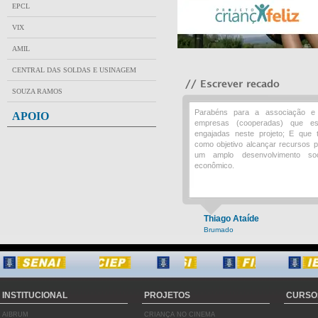
EPCL
VIX
AMIL
CENTRAL DAS SOLDAS E USINAGEM
SOUZA RAMOS
Parabéns para a associação e
APOIO
empresas (cooperadas) que es
engajadas neste projeto; E que 
como objetivo alcançar recursos 
um amplo desenvolvimento soc
econômico.
Thiago Ataíde
Brumado
INSTITUCIONAL
PROJETOS
CURSO
AIBRUM
CRIANÇA NO CINEMA